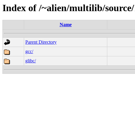
Index of /~alien/multilib/source/
Name
Parent Directory
gcc/
glibc/