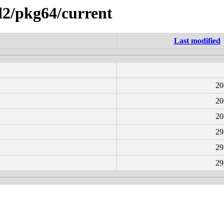
ad2/pkg64/current
Last modified
20
20
20
29
29
29