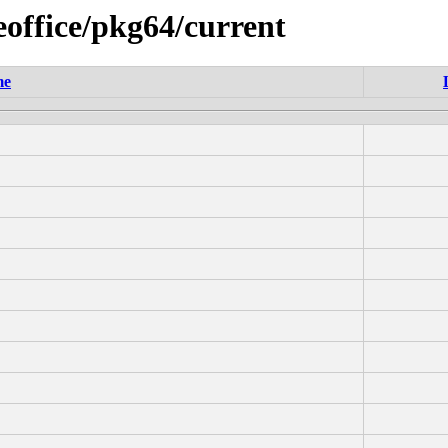
reoffice/pkg64/current
me