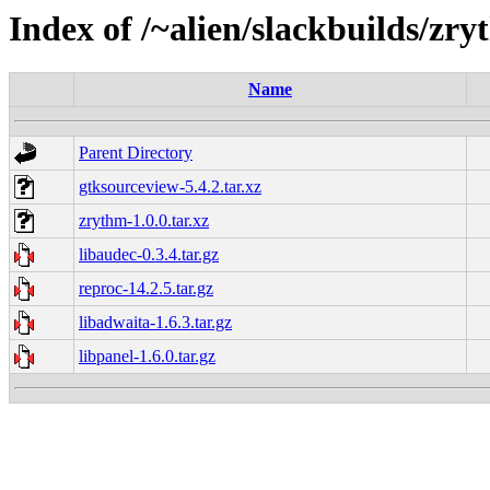
Index of /~alien/slackbuilds/zry
Name
Parent Directory
gtksourceview-5.4.2.tar.xz
zrythm-1.0.0.tar.xz
libaudec-0.3.4.tar.gz
reproc-14.2.5.tar.gz
libadwaita-1.6.3.tar.gz
libpanel-1.6.0.tar.gz